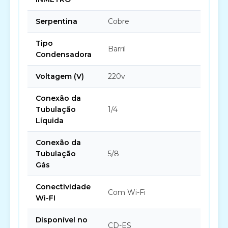
Serpentina
Cobre
Tipo
Barril
Condensadora
Voltagem (V)
220v
Conexão da
Tubulação
1/4
Líquida
Conexão da
Tubulação
5/8
Gás
Conectividade
Com Wi-Fi
Wi-FI
Disponível no
CD-ES