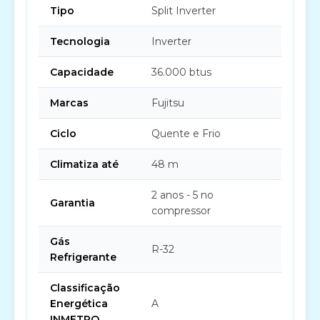
Tipo
Split Inverter
Tecnologia
Inverter
Capacidade
36.000 btus
Marcas
Fujitsu
Ciclo
Quente e Frio
Climatiza até
48 m
2 anos - 5 no
Garantia
compressor
Gás
R-32
Refrigerante
Classificação
Energética
A
INMETRO